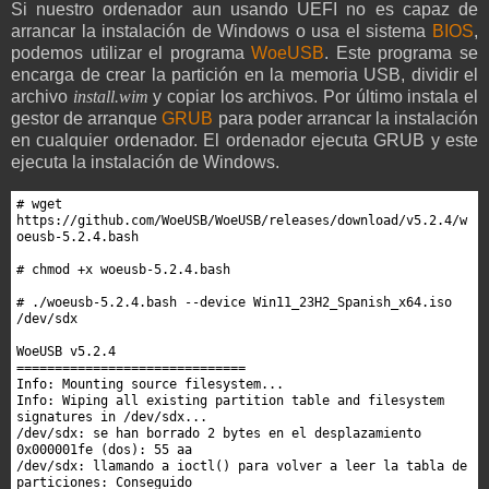
Si nuestro ordenador aun usando UEFI no es capaz de
arrancar la instalación de Windows o usa el sistema
BIOS
,
podemos utilizar el programa
WoeUSB
. Este programa se
encarga de crear la partición en la memoria USB, dividir el
archivo
install.wim
y copiar los archivos. Por último instala el
gestor de arranque
GRUB
para poder arrancar la instalación
en cualquier ordenador. El ordenador ejecuta GRUB y este
ejecuta la instalación de Windows.
# wget 
https://github.com/WoeUSB/WoeUSB/releases/download/v5.2.4/w
oeusb-5.2.4.bash

# chmod +x woeusb-5.2.4.bash

# ./woeusb-5.2.4.bash --device Win11_23H2_Spanish_x64.iso 
/dev/sdx

WoeUSB v5.2.4

==============================

Info: Mounting source filesystem...

Info: Wiping all existing partition table and filesystem 
signatures in /dev/sdx...

/dev/sdx: se han borrado 2 bytes en el desplazamiento 
0x000001fe (dos): 55 aa

/dev/sdx: llamando a ioctl() para volver a leer la tabla de 
particiones: Conseguido
