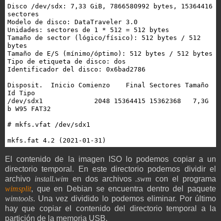
Disco /dev/sdx: 7,33 GiB, 7866580992 bytes, 15364416 
sectores

Modelo de disco: DataTraveler 3.0

Unidades: sectores de 1 * 512 = 512 bytes

Tamaño de sector (lógico/físico): 512 bytes / 512 
bytes

Tamaño de E/S (mínimo/óptimo): 512 bytes / 512 bytes

Tipo de etiqueta de disco: dos

Identificador del disco: 0x6bad2786

Disposit.  Inicio Comienzo    Final Sectores Tamaño 
Id Tipo

/dev/sdx1             2048 15364415 15362368   7,3G  
b W95 FAT32

# mkfs.vfat /dev/sdx1 

mkfs.fat 4.2 (2021-01-31)
El contenido de la imagen ISO lo podemos copiar a un
directorio temporal. En este directorio podemos dividir el
archivo
install.wim
en dos archivos
.swm
con el programa
wimsplit
, que en Debian se encuentra dentro del paquete
wimtools
. Una vez dividido lo podemos eliminar. Por último
hay que copiar el contenido del directorio temporal a la
partición de la memoria USB.