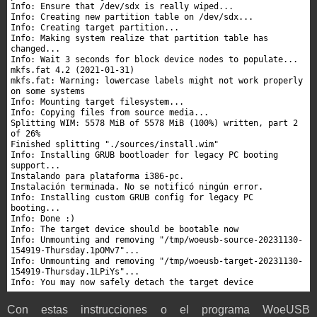
Info: Ensure that /dev/sdx is really wiped...

Info: Creating new partition table on /dev/sdx...

Info: Creating target partition...

Info: Making system realize that partition table has 
changed...

Info: Wait 3 seconds for block device nodes to populate...

mkfs.fat 4.2 (2021-01-31)

mkfs.fat: Warning: lowercase labels might not work properly 
on some systems

Info: Mounting target filesystem...

Info: Copying files from source media...

Splitting WIM: 5578 MiB of 5578 MiB (100%) written, part 2 
of 26%

Finished splitting "./sources/install.wim"

Info: Installing GRUB bootloader for legacy PC booting 
support...

Instalando para plataforma i386-pc.

Instalación terminada. No se notificó ningún error.

Info: Installing custom GRUB config for legacy PC 
booting...

Info: Done :)

Info: The target device should be bootable now

Info: Unmounting and removing "/tmp/woeusb-source-20231130-
154919-Thursday.1pOMv7"...

Info: Unmounting and removing "/tmp/woeusb-target-20231130-
154919-Thursday.1LPiYs"...

Info: You may now safely detach the target device
Con estas instrucciones o el programa WoeUSB