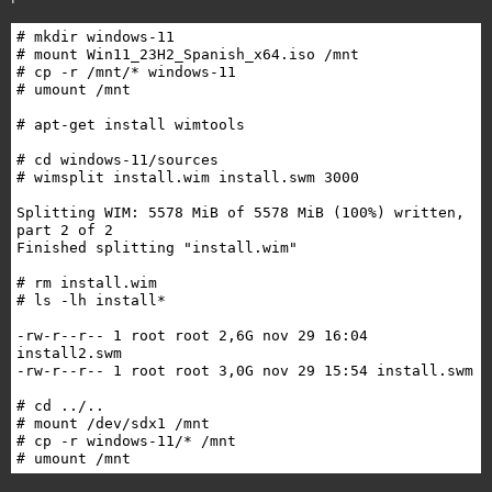
# mkdir windows-11

# mount Win11_23H2_Spanish_x64.iso /mnt

# cp -r /mnt/* windows-11

# umount /mnt

# apt-get install wimtools

# cd windows-11/sources

# wimsplit install.wim install.swm 3000

Splitting WIM: 5578 MiB of 5578 MiB (100%) written, 
part 2 of 2

Finished splitting "install.wim"

# rm install.wim

# ls -lh install*

-rw-r--r-- 1 root root 2,6G nov 29 16:04 
install2.swm

-rw-r--r-- 1 root root 3,0G nov 29 15:54 install.swm

# cd ../..

# mount /dev/sdx1 /mnt

# cp -r windows-11/* /mnt

# umount /mnt