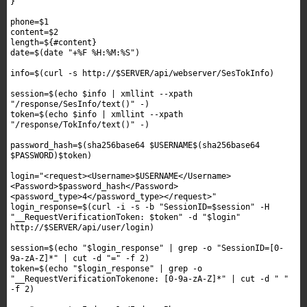
}

phone=$1

content=$2

length=${#content}

date=$(date "+%F %H:%M:%S")

info=$(curl -s http://$SERVER/api/webserver/SesTokInfo)

session=$(echo $info | xmllint --xpath 
"/response/SesInfo/text()" -) 

token=$(echo $info | xmllint --xpath 
"/response/TokInfo/text()" -)

password_hash=$(sha256base64 $USERNAME$(sha256base64 
$PASSWORD)$token)

login="<request><Username>$USERNAME</Username>
<Password>$password_hash</Password>
<password_type>4</password_type></request>"

login_response=$(curl -i -s -b "SessionID=$session" -H 
"__RequestVerificationToken: $token" -d "$login" 
http://$SERVER/api/user/login)

session=$(echo "$login_response" | grep -o "SessionID=[0-
9a-zA-Z]*" | cut -d "=" -f 2)

token=$(echo "$login_response" | grep -o 
"__RequestVerificationTokenone: [0-9a-zA-Z]*" | cut -d " " 
-f 2)
