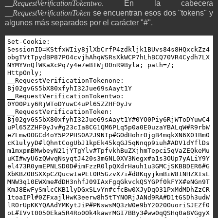
__RequestVerificationTokentwo
. En la cabecera
__RequestVerificationToken
se encuentran esos dos "tokens" y
algunos más separados por el carácter "#".
Set-Cookie: 
SessionID=KStfxWIiy8jlXbCrfP4zdkljk1BUvs84s8HQxckZz4
obgTVtTpydBP87PO4cvjhAhqWSRsXkWCP7hLhBCQ70VR4Cydh7LX
NYMYVnQfWKaXcPq7y4e7eBTWj00nR9Byla; path=/; 
HttpOnly;

__RequestVerificationTokenone: 
Bj02gvGS5bX80xfyhI32Jue69sAayt1Y

__RequestVerificationTokentwo: 
0YO0Piy6RjWToDYuwC4uPl65ZZHF0yJv

__RequestVerificationToken: 
Bj02gvGS5bX80xfyhI32Jue69sAayt1Y#0YO0Piy6RjWToDYuwC4
uPl65ZZHF0yJv#g23cIa8CG1QM6PLq5p0a0E0uzaYBALqW#R9rbW
eZLmw0OGCd4oY5P2PHS0A2J9NIp#GOdHohrOjgB4mqkXN6X01Bm0
cK1ulyyD#lQhntCogUbJ1kpEk45kqGJ5qNnqp9iuh#ADV1dYflDs
m1mxpmBMwbeyN21jYTgYlv#TpfvkhBuZXjhmTepci5qVaZEQkeMu
uKI#wyU6zQWvqNsyqtJ420s3mGNL0XV3Negx#a1s3OUp7yALiY9Y
el473R0ymEPNLSD0D#imFzzR0lpQXdrHauh1u3GMCjSKBBDER6#G
XbKBZ0BSXXpCZQucwIaPEt0R5GzvX7i#d8KqyjkmBiW81NHZXIsL
MNW3q10EWXme#dDH3nhfJ09IAxFgqGkvckQSYGPf0kFYX#eNGn9T
KmJ8EwFySmlcCKB1lyDGxSLvYn#cfcBw0XJyDqO31PxMdMDhZzCR
1toaIPl#0ZFxajlHwK3eerw8h5tTYNORjJANd9RA#D1tGSDh3udW
lROrUpKKYQAAdYMKytJiP#PNswsMQ3zW0e9bY2020OuoriSJEZf0
oL#IVvt0050Eka5R4Ro0Ok4kawrMGI7BBy3#ww0qQSHq0a8VGgyX