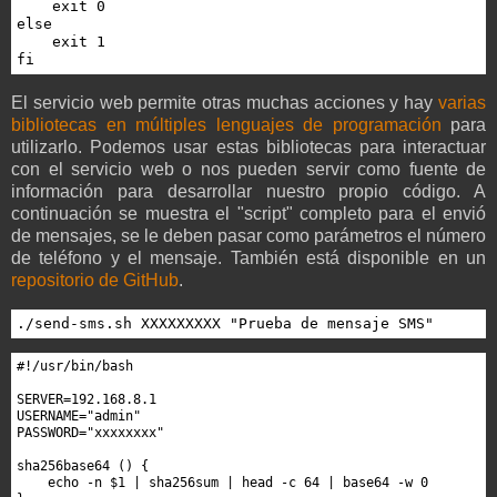
    exit 0

else

    exit 1

fi
El servicio web permite otras muchas acciones y hay
varias
bibliotecas en múltiples lenguajes de programación
para
utilizarlo. Podemos usar estas bibliotecas para interactuar
con el servicio web o nos pueden servir como fuente de
información para desarrollar nuestro propio código. A
continuación se muestra el "script" completo para el envió
de mensajes, se le deben pasar como parámetros el número
de teléfono y el mensaje. También está disponible en un
repositorio de GitHub
.
./send-sms.sh XXXXXXXXX "Prueba de mensaje SMS"
#!/usr/bin/bash

SERVER=192.168.8.1

USERNAME="admin"

PASSWORD="xxxxxxxx"

sha256base64 () {

    echo -n $1 | sha256sum | head -c 64 | base64 -w 0
