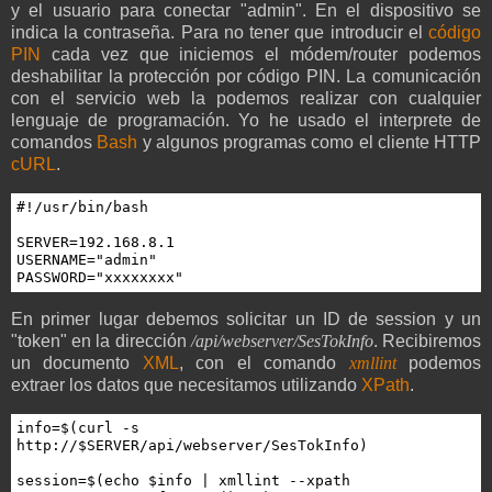
y el usuario para conectar "admin". En el dispositivo se
indica la contraseña. Para no tener que introducir el
código
PIN
cada vez que iniciemos el módem/router podemos
deshabilitar la protección por código PIN. La comunicación
con el servicio web la podemos realizar con cualquier
lenguaje de programación. Yo he usado el interprete de
comandos
Bash
y algunos programas como el cliente HTTP
cURL
.
#!/usr/bin/bash

SERVER=192.168.8.1

USERNAME="admin"

PASSWORD="xxxxxxxx"
En primer lugar debemos solicitar un ID de session y un
"token" en la dirección
/api/webserver/SesTokInfo
. Recibiremos
un documento
XML
, con el comando
xmllint
podemos
extraer los datos que necesitamos utilizando
XPath
.
info=$(curl -s 
http://$SERVER/api/webserver/SesTokInfo)

session=$(echo $info | xmllint --xpath 