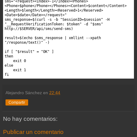
sms="<request><Index>-1</Index><Phones>
<Phone>$phone</Phone></Phones><Content>$content</Content>
<Length>$length</Length><Reserved>1</Reserved>
<Date>$date</Date></request>"

sms_response=$(curl -s -b "SessionID=$session" -H 
"__RequestVerificationToken: $token" -d "$sms" 
http://$SERVER/api/sms/send-sms)

result=$(echo $sms_response | xmllint --xpath 
"/response/text()" -)

if [ "$result" = "OK" ]

then

    exit 0

else

    exit 1

fi
Alejandro Sánchez
en
22:44
Compartir
No hay comentarios:
Publicar un comentario