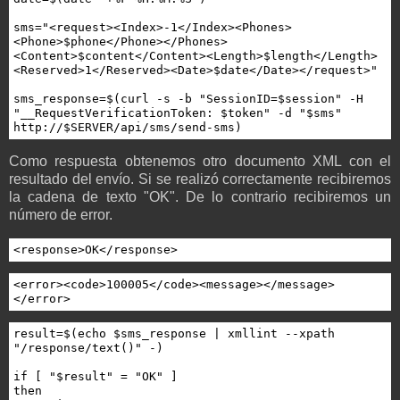
sms="<request><Index>-1</Index><Phones>
<Phone>$phone</Phone></Phones>
<Content>$content</Content><Length>$length</Length>
<Reserved>1</Reserved><Date>$date</Date></request>"

sms_response=$(curl -s -b "SessionID=$session" -H 
"__RequestVerificationToken: $token" -d "$sms" 
http://$SERVER/api/sms/send-sms)
Como respuesta obtenemos otro documento XML con el
resultado del envío. Si se realizó correctamente recibiremos
la cadena de texto "OK". De lo contrario recibiremos un
número de error.
<response>OK</response>
<error><code>100005</code><message></message>
</error>
result=$(echo $sms_response | xmllint --xpath 
"/response/text()" -)

if [ "$result" = "OK" ]

then
