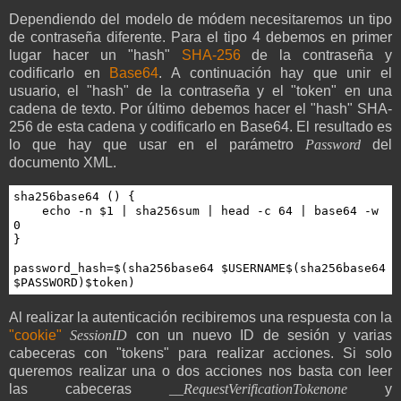
Dependiendo del modelo de módem necesitaremos un tipo
de contraseña diferente. Para el tipo 4 debemos en primer
lugar hacer un "hash"
SHA-256
de la contraseña y
codificarlo en
Base64
. A continuación hay que unir el
usuario, el "hash" de la contraseña y el "token" en una
cadena de texto. Por último debemos hacer el "hash" SHA-
256 de esta cadena y codificarlo en Base64. El resultado es
lo que hay que usar en el parámetro
Password
del
documento XML.
sha256base64 () {

    echo -n $1 | sha256sum | head -c 64 | base64 -w 
0

}

password_hash=$(sha256base64 $USERNAME$(sha256base64 
$PASSWORD)$token)
Al realizar la autenticación recibiremos una respuesta con la
"cookie"
SessionID
con un nuevo ID de sesión y varias
cabeceras con "tokens" para realizar acciones. Si solo
queremos realizar una o dos acciones nos basta con leer
las cabeceras
__RequestVerificationTokenone
y