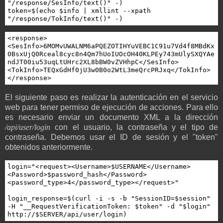
"/response/SesInfo/text()" -) 

token=$(echo $info | xmllint --xpath 
"/response/TokInfo/text()" -)
<response>
<SesInfo>6MOMvUWALNM6aPQEZOTIHYuVEBC1C91u7Vd4f8MBdKx
0BsxUjQ0Rceal8cyc8n4Qm7hUoIUOcOH40KLPEy743mUlySXQYAe
ndJT00iu53uqLtUHrc2XL8bBW0vZVHhpC</SesInfo>
<TokInfo>TEQxGdHf0jU3w0B0o2WtL3meQrcPRJxq</TokInfo>
</response>
El siguiente paso es realizar la autenticación en el servicio
web para tener permiso de ejecución de acciones. Para ello
es necesario enviar un documento XML a la dirección
/api/user/login
con el usuario, la contraseña y el tipo de
contraseña. Debemos usar el ID de sesión y el "token"
obtenidos anteriormente.
login="<request><Username>$USERNAME</Username>
<Password>$password_hash</Password>
<password_type>4</password_type></request>"

login_response=$(curl -i -s -b "SessionID=$session" 
-H "__RequestVerificationToken: $token" -d "$login" 
http://$SERVER/api/user/login)