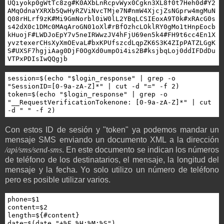
UQiyokp0gWtTc8zg#K0AXbLnRcpvWyx0Cgkn3XL8f0t7Heh0d#Y2
AMqOdnaYXRXb5QwHyRZViNvcTMje7N#nmW4XjcjZsNGprw4mgMuN
Q08rHLrf9zK#Mi9GmNorbl0iW0lL2YBqLCSIEoxA9T0k#xRAcG0s
s42dX0c1DMc0MAqAroGN01oXl#rBfOzhcLOklRY0gMo1tHnpEocb
kHuojF#LWDJoEpY7v5neIRWwzJV4hFjU69en5k4#FH9t6cc4En1X
yvztexerCHsXyXmOEvaL#bxKPUfszcdLqpZK6S3K4ZIpPATZLGgK
S#UXSF7hgjiAag0DjF0OgXd0umpOi4is2B#ksjbqLoj0ddIFDdDu
VTPxPDIsIwQQgjb
session=$(echo "$login_response" | grep -o 
"SessionID=[0-9a-zA-Z]*" | cut -d "=" -f 2)

token=$(echo "$login_response" | grep -o 
"__RequestVerificationTokenone: [0-9a-zA-Z]*" | cut 
-d " " -f 2)
Con estos ID de sesión y "token" ya podemos mandar un
mensaje SMS enviando un documento XML a la dirección
/api/sms/send-sms
. En este documento se indican los números
de teléfono de los destinatarios, el mensaje, la longitud del
mensaje y la fecha. Yo solo utilizo un número de teléfono
pero es posible utilizar varios.
phone=$1

content=$2

length=${#content}

date=$(date "+%F %H:%M:%S")
