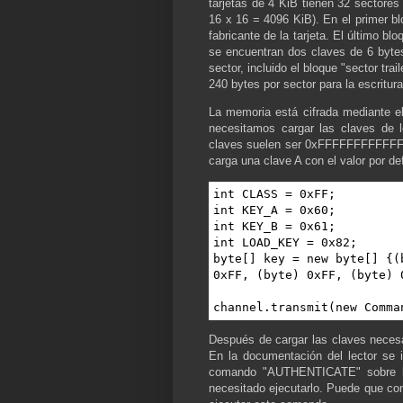
tarjetas de 4 KiB tienen 32 sectores
16 x 16 = 4096 KiB). En el primer bl
fabricante de la tarjeta. El último bl
se encuentran dos claves de 6 byte
sector, incluido el bloque "sector tra
240 bytes por sector para la escritur
La memoria está cifrada mediante el 
necesitamos cargar las claves de l
claves suelen ser 0xFFFFFFFFFFFF.
carga una clave A con el valor por de
int CLASS = 0xFF;

int KEY_A = 0x60;

int KEY_B = 0x61;

int LOAD_KEY = 0x82;

byte[] key = new byte[] {(
0xFF, (byte) 0xFF, (byte) 0
channel.transmit(new Comma
Después de cargar las claves necesa
En la documentación del lector se i
comando "AUTHENTICATE" sobre los
necesitado ejecutarlo. Puede que con