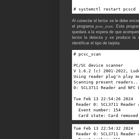
# systemctl restart pcscd
Al conectar el lector se le debe enc
el programa
pcsc_scan
. Este progra
quedará a la espera de que acerquem
lector la detecta y se produce la
identificar el tipo de tarjeta.
# pcsc_scan 

PC/SC device scanner

V 1.6.2 (c) 2001-2022, Lud
Using reader plug'n play me
Scanning present readers...
0: SCL3711 Reader and NFC D
Tue Feb 13 22:54:26 2024

 Reader 0: SCL3711 Reader and NFC Device 00 00

  Event number: 154

  Card state: Card removed
Tue Feb 13 22:54:32 2024

 Reader 0: SCL3711 Reader and NFC Device 00 00
