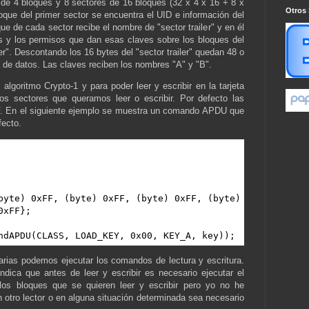
 de 4 bloques y 8 sectores de 16 bloques (32 x 4 x 16 + 8 x
Otros 
oque del primer sector se encuentra el UID e información del
oque de cada sector recibe el nombre de "sector trailer" y en él
s y los permisos que dan esas claves sobre los bloques del
iler". Descontando los 16 bytes del "sector trailer" quedan 48 o
a de datos. Las claves reciben los nombres "A" y "B".
algoritmo Crypto-1 y para poder leer y escribir en la tarjeta
os sectores que queramos leer o escribir. Por defecto las
 En el siguiente ejemplo se muestra un comando APDU que
fecto.
byte) 0xFF, (byte) 0xFF, (byte) 0xFF, (byte) 
xFF};

ndAPDU(CLASS, LOAD_KEY, 0x00, KEY_A, key));
rias podemos ejecutar los comandos de lectura y escritura.
ndica que antes de leer y escribir es necesario ejecutar el
 bloques que se quieren leer y escribir pero yo no he
 otro lector o en alguna situación determinada sea necesario