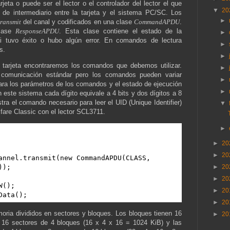
eta o puede ser el lector o el controlador del lector el que
▼
20
e intermediario entre la tarjeta y el sistema PC/SC. Los
►
transmit
del canal y codificados en una clase
CommandAPDU
.
clase
ResponseAPDU
. Esta clase contiene el estado de la
►
i tuvo éxito o hubo algún error. En comandos de lectura
►
s.
►
a tarjeta encontraremos los comandos que debemos utilizar.
►
omunicación estándar pero los comandos pueden variar
►
 Para los parámetros de los comandos y el estado de ejecución
►
n este sistema cada dígito equivale a 4 bits y dos dígitos a 8
tra el comando necesario para leer el UID (Unique Identifier)
▼
Mifare Classic con el lector SCL3711.
►
►
20
►
20
annel.transmit(new CommandAPDU(CLASS, 
);

►
20
►
20
();

►
20
Data();
►
20
oria divididos en sectores y bloques. Los bloques tienen 16
►
20
n 16 sectores de 4 bloques (16 x 4 x 16 = 1024 KiB) y las