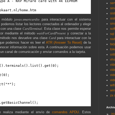
ser
sin
ipkaart.nl/home.htm
sis
sis
el módulo
javax.smartcardio
para interactuar con el sistema
sm
podemos listar los lectores conectados al ordenador y elegir
a con una clase
CardTerminal
. Esta clase nos permite esperar
sof
ctor mediante el método
waitForCardPresent
y conectar a la
sql
 método nos devuelve una clase
Card
para interactuar con la
ssd
 que podemos hacer es leer el
ATR (Answer To Reset)
de la
tar
nocer información sobre esta. A continuación podemos usar
tok
 un canal de comunicación y enviar comandos a la tarjeta.
us
vhs
víd
().terminals().list().get(0);

víd
(0);

vid
vid
t("*");

wifi
wi
zx 
.getBasicChannel();
Archiv
se realiza mediante el envío de
comandos APDU
. Estos
►
20