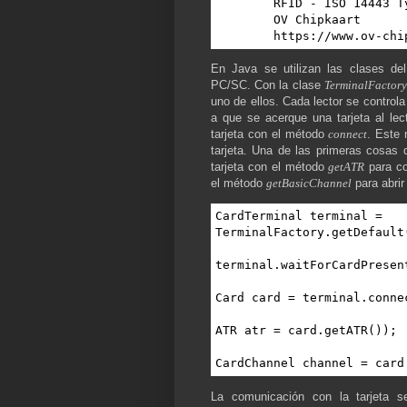
	RFID - ISO 14443 Type A - NXP Mifare card with 4k EEPROM

	OV Chipkaart

	https://www.ov-ch
En Java se utilizan las clases d
PC/SC. Con la clase
TerminalFactory
uno de ellos. Cada lector se control
a que se acerque una tarjeta al le
tarjeta con el método
connect
. Este
tarjeta. Una de las primeras cosas
tarjeta con el método
getATR
para co
el método
getBasicChannel
para abrir
CardTerminal terminal = 
TerminalFactory.getDefault
terminal.waitForCardPresent
Card card = terminal.connec
ATR atr = card.getATR());

CardChannel channel = card
La comunicación con la tarjeta 