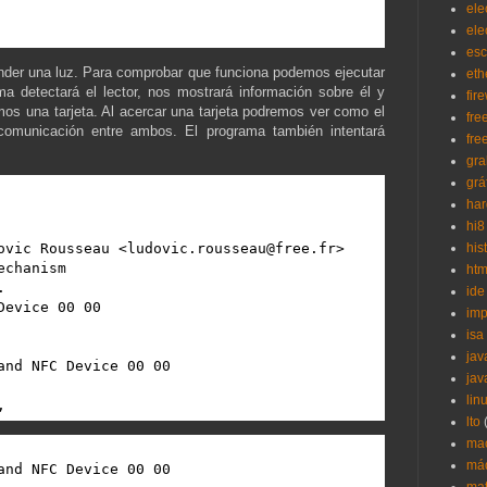
ele
ele
esc
ender una luz. Para comprobar que funciona podemos ejecutar
eth
ma detectará el lector, nos mostrará información sobre él y
fir
os una tarjeta. Al acercar una tarjeta podremos ver como el
fre
 comunicación entre ambos. El programa también intentará
fre
gra
grá
ha
hi8
ovic Rousseau <ludovic.rousseau@free.fr>

his
chanism

htm


ide
evice 00 00

imp
isa
jav
jav
lin
,
lto
ma
máq