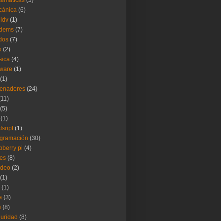
emáticas
(5)
cánica
(6)
idv
(1)
dems
(7)
dos
(7)
x
(2)
sica
(4)
ware
(1)
(1)
denadores
(24)
(11)
(5)
(1)
tsript
(1)
gramación
(30)
pberry pi
(4)
es
(8)
ideo
(2)
(1)
(1)
a
(3)
i
(8)
uridad
(8)