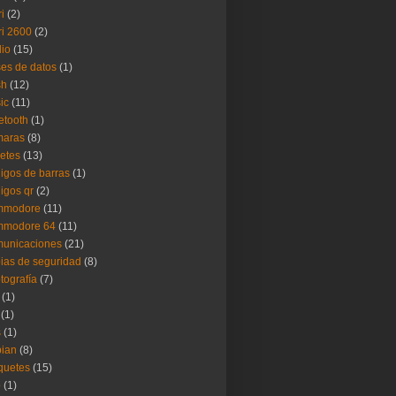
ri
(2)
ri 2600
(2)
io
(15)
es de datos
(1)
sh
(12)
ic
(11)
etooth
(1)
maras
(8)
etes
(13)
igos de barras
(1)
igos qr
(2)
mmodore
(11)
mmodore 64
(11)
municaciones
(21)
ias de seguridad
(8)
ptografía
(7)
(1)
(1)
s
(1)
ian
(8)
quetes
(15)
b
(1)