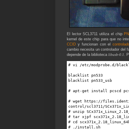
El lector SCL3711 utiliza el chip
PN
kernel de este chip para que no inte
CCID
y funcionan con el
controlad
cambio necesita un controlador del f
depende de la biblioteca
libusb-0.1
. 
# vi /etc/modprobe.d/blackl
blacklist pn533

blacklist pn533_usb

# apt-get install pcscd pc
# wget https://files.ident
control/scl3711/SCx371x_Li
# unzip SCx371x_Linux_2.18_
# tar xjpf scx371x_2.18_li
# cd scx371x_2.18_linux_64b
# ./install.sh
