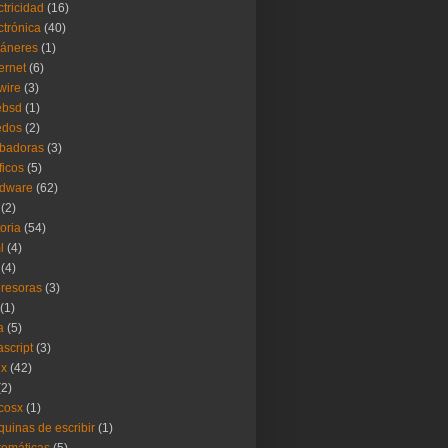
ctricidad
(16)
ctrónica
(40)
áneres
(1)
ernet
(6)
ewire
(3)
ebsd
(1)
edos
(2)
badoras
(3)
ficos
(5)
rdware
(62)
(2)
toria
(54)
l
(4)
(4)
resoras
(3)
(1)
a
(5)
ascript
(3)
ux
(42)
(2)
cosx
(1)
uinas de escribir
(1)