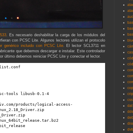
ata
ata
aud
bas
ba
bas
533
. Es necesario deshabilitar la carga de los módulos del
rfieran con PCSC Lite. Algunos lectores utilizan el protocolo
blu
or genérico incluido con PCSC Lite
. El lector SCL3711 en
cá
abricante que debemos descargar e instalar. Este controlador
cas
Por último debemos reiniciar PCSC Lite y conectar el lector.
cód
cód
ist.conf

co
co
co
cop
sc-tools libusb-0.1-4

cri
css
iv.com/products/logical-access-
dat
nux_2.18_Driver.zip

dd
Driver.zip

deb
nux_64bit_release.tar.bz2

dis
it_release

dv