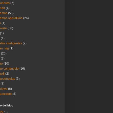
vidores
(7)
clair
(4)
temas
(58)
temas operativos
(26)
s
(1)
tware
(56)
(1)
(1)
jetas inteligentes
(2)
en ring
(1)
b
(20)
(3)
eo
(10)
eo compuesto
(16)
eo8
(2)
eoconsolas
(3)
(3)
ndows
(6)
spectrum
(5)
o del blog
25
(5)