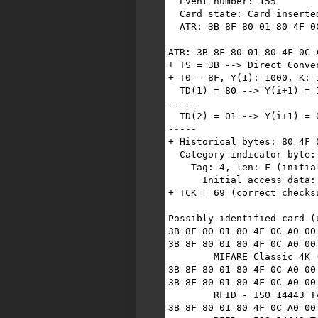
  Event number: 155

  Card state: Card inserted, 

  ATR: 3B 8F 80 01 80 4F 0C A0 00 00 03 06 03 00 02 00 00 00 00 69

ATR: 3B 8F 80 01 80 4F 0C 
+ TS = 3B --> Direct Conven
+ T0 = 8F, Y(1): 1000, K: 
  TD(1) = 80 --> Y(i+1) = 1000, Protocol T = 0 

-----

  TD(2) = 01 --> Y(i+1) = 0000, Protocol T = 1 

-----

+ Historical bytes: 80 4F 
  Category indicator byte: 80 (compact TLV data object)

    Tag: 4, len: F (initial access data)

      Initial access data: 0C A0 00 00 03 06 03 00 02 00 00 00 00

+ TCK = 69 (correct checksu
Possibly identified card (
3B 8F 80 01 80 4F 0C A0 00
3B 8F 80 01 80 4F 0C A0 00
	MIFARE Classic 4K (as per PCSC std part3)

3B 8F 80 01 80 4F 0C A0 00
3B 8F 80 01 80 4F 0C A0 00
	RFID - ISO 14443 Type A Part 3 (as per PCSC std part3)

3B 8F 80 01 80 4F 0C A0 00