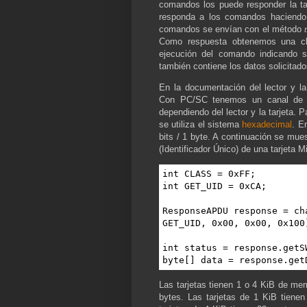
comandos los puede responder la tarj
responda a los comandos haciendo d
comandos se envían con el método
Como respuesta obtenemos una 
ejecución del comando indicando s
también contiene los datos solicitado
En la documentación del lector y l
Con PC/SC tenemos un canal de c
dependiendo del lector y la tarjeta.
se utiliza el sistema
hexadecimal
. E
bits / 1 byte. A continuación se mues
(Identificador Único) de una tarjeta 
int CLASS = 0xFF;

int GET_UID = 0xCA;

ResponseAPDU response = ch
GET_UID, 0x00, 0x00, 0x100)
int status = response.getSW
byte[] data = response.get
Las tarjetas tienen 1 o 4 KiB de mem
bytes. Las tarjetas de 1 KiB tiene