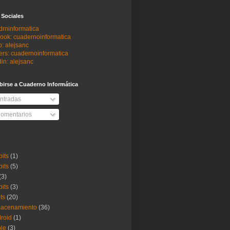
 Sociales
drninformatica
ook: cuadernoinformatica
: alejsanc
ers: cuadernoinformatica
in: alejsanc
birse a Cuaderno Informática
ntradas
omentarios
bits
(1)
bits
(5)
(3)
bits
(3)
its
(20)
macenamiento
(36)
roid
(1)
le
(3)