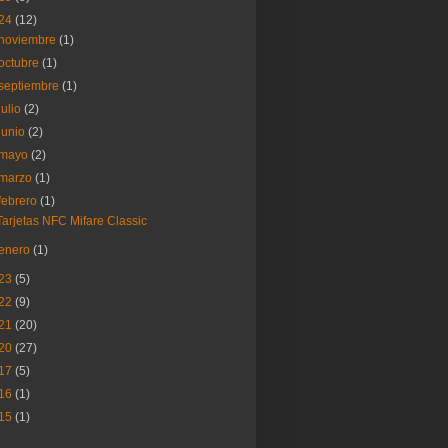
24
(12)
noviembre
(1)
octubre
(1)
septiembre
(1)
julio
(2)
junio
(2)
mayo
(2)
marzo
(1)
febrero
(1)
Tarjetas NFC Mifare Classic
enero
(1)
23
(5)
22
(9)
21
(20)
20
(27)
17
(5)
16
(1)
15
(1)