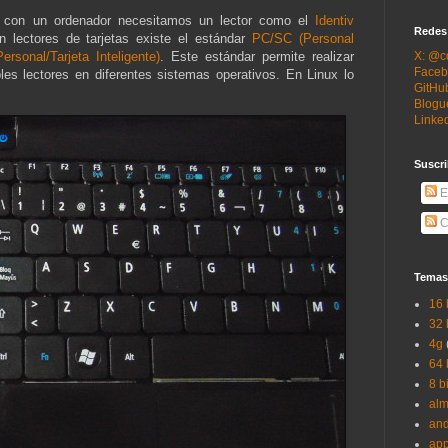
tas con un ordenador necesitamos un lector como el
Identiv
Redes
 lectores de tarjetas existe el estándar
PC/SC (Personal
sonal/Tarjeta Inteligente)
. Este estándar permite realizar
X: @c
Faceb
es lectores en diferentes sistemas operativos. En Linux lo
GitHub
Blogu
Linked
Suscri
E
C
Temas
16 
32 
4g
64 
8 b
al
and
app