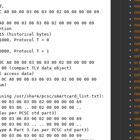
mat
me
min
mo
A0 00 00 03 06 03 00 02 00 00 00 00 69

ms
tion

ms
15 (historical bytes)

mú
net
nfc
or
0C A0 00 00 03 06 03 00 02 00 00 00 00

pc
pci
pdf
pos
m)

pro
ras
using /usr/share/pcsc/smartcard_list.txt):

red
 00 03 06 03 00 02 00 00 00 00 69

s-v
 00 03 06 .. 00 02 00 00 00 00 ..

sai
 00 03 06 03 00 02 00 00 00 00 69

sas
 00 03 06 03 .. .. 00 00 00 00 ..

sat
scs
 00 03 06 03 00 02 00 00 00 00 69

seg