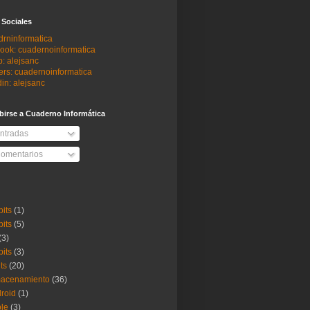
 Sociales
drninformatica
ook: cuadernoinformatica
: alejsanc
ers: cuadernoinformatica
in: alejsanc
birse a Cuaderno Informática
ntradas
omentarios
bits
(1)
bits
(5)
(3)
bits
(3)
its
(20)
macenamiento
(36)
roid
(1)
le
(3)