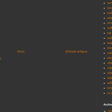
ser
sin
sis
sis
sm
sof
sql
ssd
tar
tok
Inicio
Entrada antigua
us
vhs
)
víd
víd
vid
vid
wifi
wi
zx 
Archiv
►
20