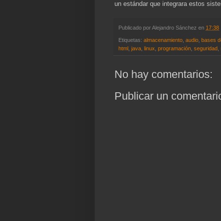
un estándar que integrara estos sist
Publicado por
Alejandro Sánchez
en
17:38
Etiquetas:
almacenamiento
,
audio
,
bases d
html
,
java
,
linux
,
programación
,
seguridad
,
No hay comentarios:
Publicar un comentari