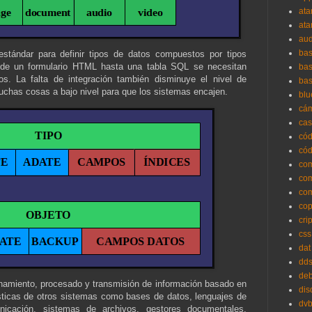
ata
ata
aud
bas
tándar para definir tipos de datos compuestos por tipos
sde un formulario HTML hasta una tabla SQL se necesitan
ba
os. La falta de integración también disminuye el nivel de
bas
uchas cosas a bajo nivel para que los sistemas encajen.
blu
cá
cas
cód
cód
co
co
co
cop
cri
css
dat
dd
deb
amiento, procesado y transmisión de información basado en
dis
ísticas de otros sistemas como bases de datos, lenguajes de
dv
nicación, sistemas de archivos, gestores documentales,