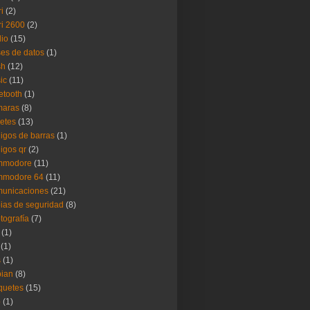
ri
(2)
ri 2600
(2)
io
(15)
es de datos
(1)
sh
(12)
ic
(11)
etooth
(1)
maras
(8)
etes
(13)
igos de barras
(1)
igos qr
(2)
mmodore
(11)
mmodore 64
(11)
municaciones
(21)
ias de seguridad
(8)
ptografía
(7)
(1)
(1)
s
(1)
ian
(8)
quetes
(15)
b
(1)