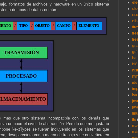
ele
bajo, formatos de archivos y hardware en un único sistema
ele
istema de tipos de datos común.
esc
eth
fir
fre
fre
gra
grá
ha
hi8
his
htm
ide
imp
isa
jav
jav
lin
 más que otro sistema incompatible con los demás que
lto
leva un poco el nivel de abstracción. Pero lo que me gustaría
ma
mpone NextTypes se fueran incluyendo en los sistemas que
máq
era, desapareciera como marco de trabajo y se convirtiera en