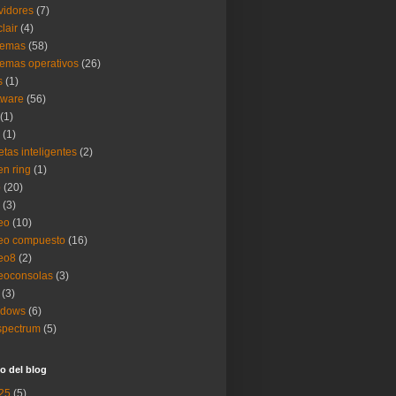
vidores
(7)
clair
(4)
temas
(58)
temas operativos
(26)
s
(1)
tware
(56)
(1)
(1)
jetas inteligentes
(2)
en ring
(1)
b
(20)
(3)
eo
(10)
eo compuesto
(16)
eo8
(2)
eoconsolas
(3)
(3)
ndows
(6)
spectrum
(5)
o del blog
25
(5)