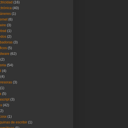
ctricidad
(16)
ctrónica
(40)
áneres
(1)
ernet
(6)
ewire
(3)
ebsd
(1)
edos
(2)
badoras
(3)
ficos
(5)
rdware
(62)
(2)
toria
(54)
l
(4)
(4)
resoras
(3)
(1)
a
(5)
ascript
(3)
ux
(42)
(2)
cosx
(1)
uinas de escribir
(1)